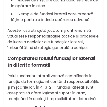
Modele de mișcare atunci când se trece de
la apărare la atac.
Exemple de fundași laterali care creează
lățime pentru a întinde apărarea adversă.
Aceste ilustrații ajută jucătorii și antrenorii să
vizualizeze responsabilitățile tactice și procesele
de luare a deciziilor ale fundașilor laterali,
îmbunătățind strategia generală a echipei.
Compararea rolului fundașilor laterali
în diferite formații
Rolul fundașilor laterali variază semnificativ în
funcție de formație, influențând responsabilitățile
și mișcările lor. În 4-3-2-1, fundașii laterali sunt
așteptați să ofere lățime și suport în atac,
menținând în același timp soliditatea defensivă.