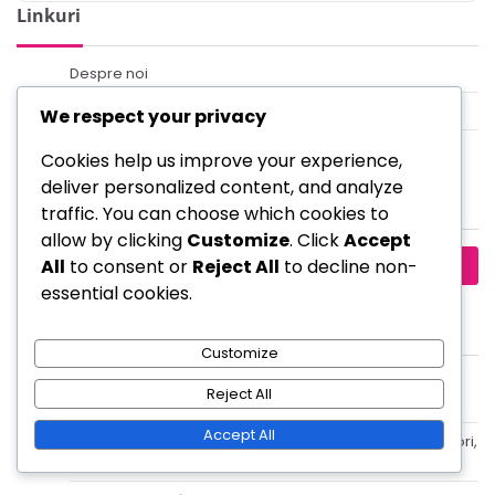
Linkuri
Despre noi
Contactează-ne
We respect your privacy
Arhiva blogului
Cookies help us improve your experience,
deliver personalized content, and analyze
Căutare
traffic. You can choose which cookies to
allow by clicking
Customize
. Click
Accept
Search
All
to consent or
Reject All
to decline non-
for:
essential cookies.
Articole recente
Customize
Flexibilitate Tactică în Formația 4-3-2-1: Adaptarea
Reject All
Rolurilor, Conștientizarea Situatională
Accept All
Formația 4-3-2-1: Planificare strategică pentru antrenori,
Analiza meciului, Evaluarea performanței