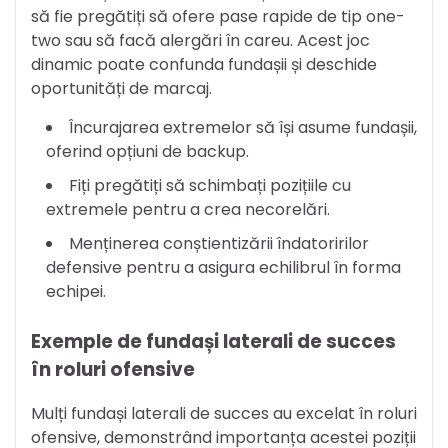
să fie pregătiți să ofere pase rapide de tip one-
two sau să facă alergări în careu. Acest joc
dinamic poate confunda fundașii și deschide
oportunități de marcaj.
Încurajarea extremelor să își asume fundașii,
oferind opțiuni de backup.
Fiți pregătiți să schimbați pozițiile cu
extremele pentru a crea necorelări.
Menținerea conștientizării îndatoririlor
defensive pentru a asigura echilibrul în forma
echipei.
Exemple de fundași laterali de succes
în roluri ofensive
Mulți fundași laterali de succes au excelat în roluri
ofensive, demonstrând importanța acestei poziții