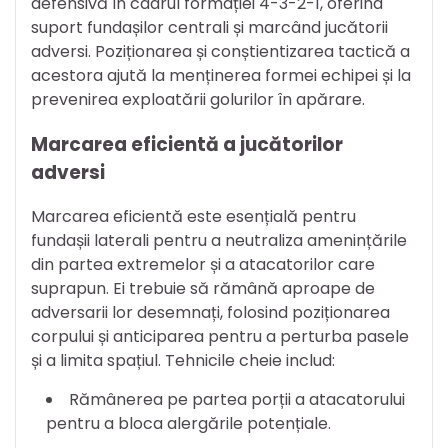
defensivă în cadrul formației 4-3-2-1, oferind
suport fundașilor centrali și marcând jucătorii
adversi. Poziționarea și conștientizarea tactică a
acestora ajută la menținerea formei echipei și la
prevenirea exploatării golurilor în apărare.
Marcarea eficientă a jucătorilor
adversi
Marcarea eficientă este esențială pentru
fundașii laterali pentru a neutraliza amenințările
din partea extremelor și a atacatorilor care
suprapun. Ei trebuie să rămână aproape de
adversarii lor desemnați, folosind poziționarea
corpului și anticiparea pentru a perturba pasele
și a limita spațiul. Tehnicile cheie includ:
Rămânerea pe partea porții a atacatorului
pentru a bloca alergările potențiale.