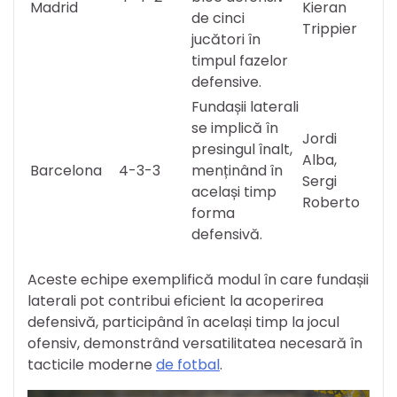
Madrid
Kieran
de cinci
Trippier
jucători în
timpul fazelor
defensive.
Fundașii laterali
se implică în
Jordi
presingul înalt,
Alba,
Barcelona
4-3-3
menținând în
Sergi
același timp
Roberto
forma
defensivă.
Aceste echipe exemplifică modul în care fundașii
laterali pot contribui eficient la acoperirea
defensivă, participând în același timp la jocul
ofensiv, demonstrând versatilitatea necesară în
tacticile moderne
de fotbal
.