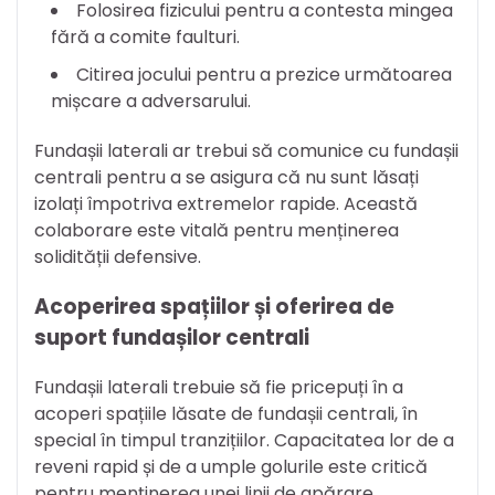
Folosirea fizicului pentru a contesta mingea
fără a comite faulturi.
Citirea jocului pentru a prezice următoarea
mișcare a adversarului.
Fundașii laterali ar trebui să comunice cu fundașii
centrali pentru a se asigura că nu sunt lăsați
izolați împotriva extremelor rapide. Această
colaborare este vitală pentru menținerea
solidității defensive.
Acoperirea spațiilor și oferirea de
suport fundașilor centrali
Fundașii laterali trebuie să fie pricepuți în a
acoperi spațiile lăsate de fundașii centrali, în
special în timpul tranzițiilor. Capacitatea lor de a
reveni rapid și de a umple golurile este critică
pentru menținerea unei linii de apărare