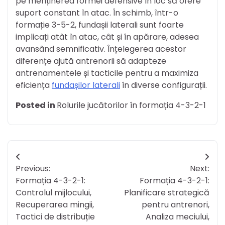
pe menținerea formei defensive în loc să ofere
suport constant în atac. În schimb, într-o
formație 3-5-2, fundașii laterali sunt foarte
implicați atât în atac, cât și în apărare, adesea
avansând semnificativ. Înțelegerea acestor
diferențe ajută antrenorii să adapteze
antrenamentele și tacticile pentru a maximiza
eficiența
fundașilor laterali
în diverse configurații.
Posted in
Rolurile jucătorilor în formația 4-3-2-1
Post
Previous:
Next:
navigation
Formația 4-3-2-1:
Formația 4-3-2-1:
Controlul mijlocului,
Planificare strategică
Recuperarea mingii,
pentru antrenori,
Tactici de distribuție
Analiza meciului,