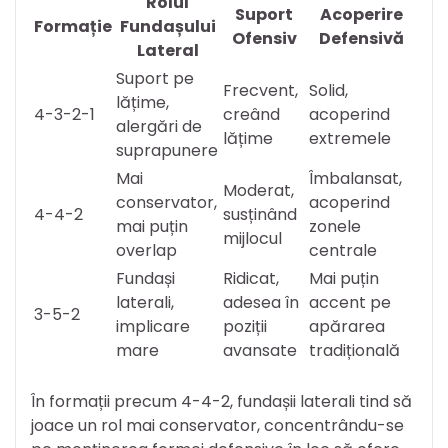
Rolul
Suport
Acoperire
Formație
Fundașului
Ofensiv
Defensivă
Lateral
Suport pe
Frecvent,
Solid,
lățime,
4-3-2-1
creând
acoperind
alergări de
lățime
extremele
suprapunere
Mai
Îmbalansat,
Moderat,
conservator,
acoperind
4-4-2
susținând
mai puțin
zonele
mijlocul
overlap
centrale
Fundași
Ridicat,
Mai puțin
laterali,
adesea în
accent pe
3-5-2
implicare
poziții
apărarea
mare
avansate
tradițională
În formații precum 4-4-2, fundașii laterali tind să
joace un rol mai conservator, concentrându-se