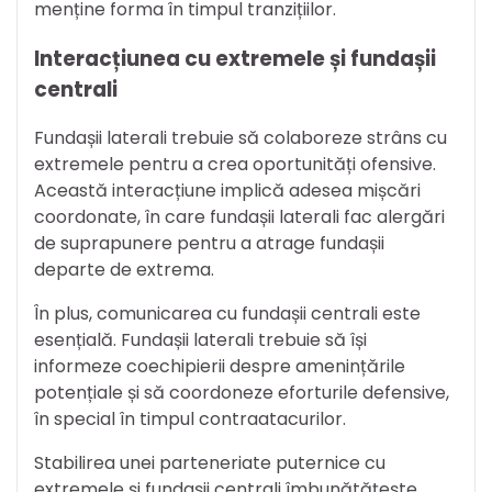
menține forma în timpul tranzițiilor.
Interacțiunea cu extremele și fundașii
centrali
Fundașii laterali trebuie să colaboreze strâns cu
extremele pentru a crea oportunități ofensive.
Această interacțiune implică adesea mișcări
coordonate, în care fundașii laterali fac alergări
de suprapunere pentru a atrage fundașii
departe de extrema.
În plus, comunicarea cu fundașii centrali este
esențială. Fundașii laterali trebuie să își
informeze coechipierii despre amenințările
potențiale și să coordoneze eforturile defensive,
în special în timpul contraatacurilor.
Stabilirea unei parteneriate puternice cu
extremele și fundașii centrali îmbunătățește