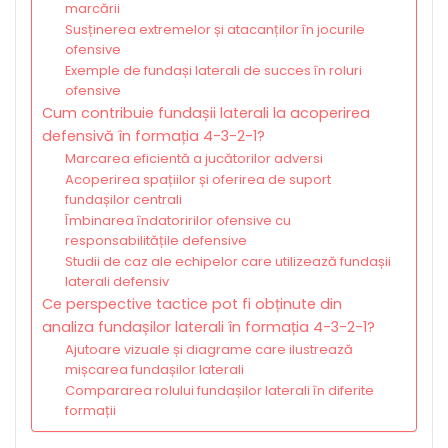
marcării
Susținerea extremelor și atacanților în jocurile
ofensive
Exemple de fundași laterali de succes în roluri
ofensive
Cum contribuie fundașii laterali la acoperirea
defensivă în formația 4-3-2-1?
Marcarea eficientă a jucătorilor adversi
Acoperirea spațiilor și oferirea de suport
fundașilor centrali
Îmbinarea îndatoririlor ofensive cu
responsabilitățile defensive
Studii de caz ale echipelor care utilizează fundașii
laterali defensiv
Ce perspective tactice pot fi obținute din
analiza fundașilor laterali în formația 4-3-2-1?
Ajutoare vizuale și diagrame care ilustrează
mișcarea fundașilor laterali
Compararea rolului fundașilor laterali în diferite
formații