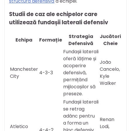
structura defensivă
a echipei.
Studii de caz ale echipelor care
utilizează fundașii laterali defensiv
Strategia
Jucători
Echipa
Formație
Defensivă
Cheie
Fundașii laterali
oferă lățime și
João
acoperire
Manchester
Cancelo,
4-3-3
defensivă,
City
Kyle
permițând
Walker
mijlocașilor să
preseze.
Fundașii laterali
se retrag
adânc pentru
Renan
a forma un
Atletico
Lodi,
4-4-2
bloc defensiv